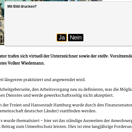
Dennoch arbeite
Mit Bild drucken?
allen dbb-Mitgl
Erteilung der 
2021 zu rechnen
Ebenso Thema w
Tarifbeschäftig
Ja
Nein
Foto: Kastner
wo die Schwerpu
r trafen sich virtuell der Unterzeichner sowie der stellv. Vorsitze
amtes Volker Wiedemann.
eit längerem praktiziert und angewendet wird.
rbeitgeberseite, den Arbeitsvorgang neu zu definieren, was die Mög
en Dienstes und werde gewerkschaftsseitig nicht akzeptiert.
n der Freien und Hansestadt Hamburg wurde durch den Finanzsenator in
emeinschaft deutscher Länder) stattfinden werden.
 wurde thematisiert – hier sei das ständige Ausweiten der Anwohnerpa
itrag zum Umweltschutz leisten. Dies ist eine langjährige Forderung