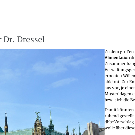
 Dr. Dressel
Zu dem großen 
Alimentation
de
Zusammenhang s
Verwaltungsger
erneuten Willen
ablehnt. Zur En
aus vor, je ein
Musterklagen ei
bzw. sich die 
Damit könnten 
ruhend gestell
dbb-Vorschlag 
wolle über die