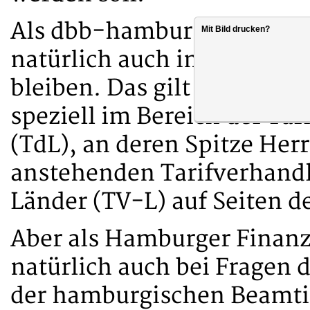
Als dbb-hamburg werden wi
Mit Bild drucken?
natürlich auch in Zukunft
bleiben. Das gilt sowohl in
speziell im Bereich der Ta
(TdL), an deren Spitze Herr
anstehenden Tarifverhandl
Länder (TV-L) auf Seiten d
Aber als Hamburger Finanzs
natürlich auch bei Fragen
der hamburgischen Beamti