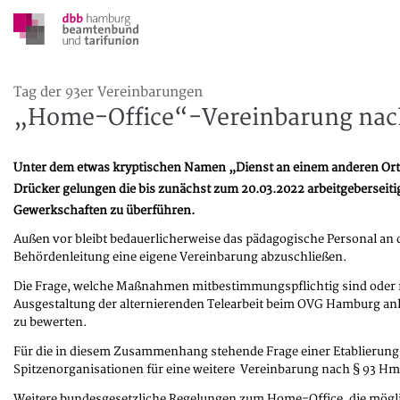
Tag der 93er Vereinbarungen
„Home-Office“-Vereinbarung nac
Unter dem etwas kryptischen Namen „Dienst an einem anderen Ort“ 
Drücker gelungen die bis zunächst zum 20.03.2022 arbeitgebersei
Gewerkschaften zu überführen.
Außen vor bleibt bedauerlicherweise das pädagogische Personal an 
Behördenleitung eine eigene Vereinbarung abzuschließen.
Die Frage, welche Maßnahmen mitbestimmungspflichtig sind oder nich
Ausgestaltung der alternierenden Telearbeit beim OVG Hamburg an
zu bewerten.
Für die in diesem Zusammenhang stehende Frage einer Etablierung 
Spitzenorganisationen für eine weitere Vereinbarung nach § 93 
Weitere bundesgesetzliche Regelungen zum Home-Office, die möglic