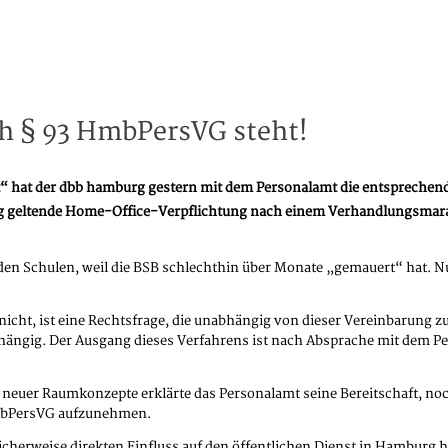
h § 93 HmbPersVG steht!
hat der dbb hamburg gestern mit dem Personalamt die entsprechende V
tig geltende Home-Office-Verpflichtung nach einem Verhandlungsmara
den Schulen, weil die BSB schlechthin über Monate „gemauert“ hat. Nu
t, ist eine Rechtsfrage, die unabhängig von dieser Vereinbarung zu k
hängig. Der Ausgang dieses Verfahrens ist nach Absprache mit dem P
neuer Raumkonzepte erklärte das Personalamt seine Bereitschaft, no
HmbPersVG aufzunehmen.
herweise direkten Einfluss auf den öffentlichen Dienst in Hamburg 