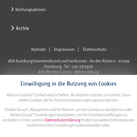
Stellungnahmen
Archiv
Kontakt
Impressum
Datenschutz
dbb hamburg beamtenbund und tarifunion • An der Alster 6 • 20099
Hamburg • Tel.: 040 2513926
Alle Rechte © 2026 • dbb hamburg
Einwilligung in die Nutzung von Cookies
Warum Cookies? Einfach weil sie helfen, die Website nutzbar zu machen. Dazu
zählen Cookies, die für Serviceverbesserungen genutzt werden.
Klicken Sie auf „Akzeptieren und fortfahren", um die Cookies zu akzeptieren oder
klicken Sie auf "Einstellungen bearbeiten", um Ihre Cookieeinstellungen zu
verändern. Unter unseren
Datenschutzerklärung
finden Sie weitere Informationen
und können Ihre Einstellungen jederzeit widerrufen.