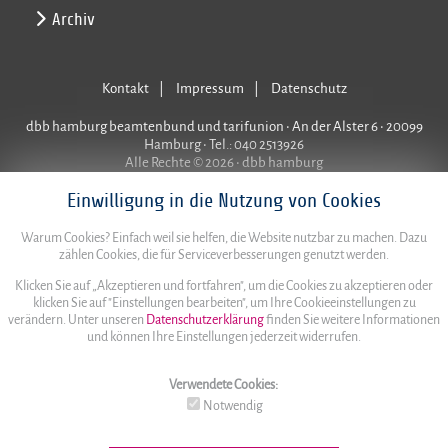
Archiv
Kontakt
Impressum
Datenschutz
dbb hamburg beamtenbund und tarifunion • An der Alster 6 • 20099
Hamburg • Tel.: 040 2513926
Alle Rechte © 2026 • dbb hamburg
Einwilligung in die Nutzung von Cookies
Warum Cookies? Einfach weil sie helfen, die Website nutzbar zu machen. Dazu
zählen Cookies, die für Serviceverbesserungen genutzt werden.
Klicken Sie auf „Akzeptieren und fortfahren", um die Cookies zu akzeptieren oder
klicken Sie auf "Einstellungen bearbeiten", um Ihre Cookieeinstellungen zu
verändern. Unter unseren
Datenschutzerklärung
finden Sie weitere Informationen
und können Ihre Einstellungen jederzeit widerrufen.
Verwendete Cookies:
Notwendig