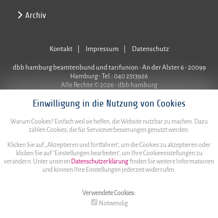
Archiv
Kontakt
Impressum
Datenschutz
dbb hamburg beamtenbund und tarifunion • An der Alster 6 • 20099
Hamburg • Tel.: 040 2513926
Alle Rechte © 2026 • dbb hamburg
Einwilligung in die Nutzung von Cookies
Warum Cookies? Einfach weil sie helfen, die Website nutzbar zu machen. Dazu
zählen Cookies, die für Serviceverbesserungen genutzt werden.
Klicken Sie auf „Akzeptieren und fortfahren", um die Cookies zu akzeptieren oder
klicken Sie auf "Einstellungen bearbeiten", um Ihre Cookieeinstellungen zu
verändern. Unter unseren
Datenschutzerklärung
finden Sie weitere Informationen
und können Ihre Einstellungen jederzeit widerrufen.
Verwendete Cookies:
Notwendig