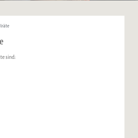
lräte
e
te sind: