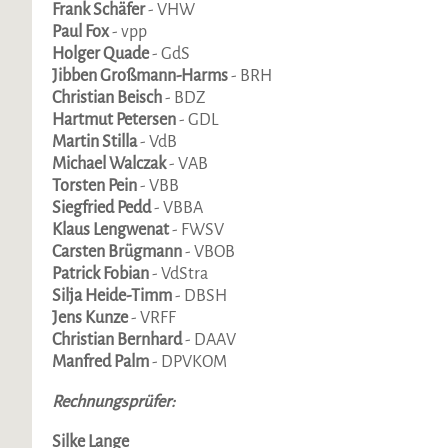
Frank Schäfer
- VHW
Paul Fox
- vpp
Holger Quade
- GdS
Jibben Großmann-Harms
- BRH
Christian Beisch
- BDZ
Hartmut Petersen
- GDL
Martin Stilla
- VdB
Michael Walczak
- VAB
Torsten Pein
- VBB
Siegfried Pedd
- VBBA
Klaus Lengwenat
- FWSV
Carsten Brügmann
- VBOB
Patrick Fobian
- VdStra
Silja Heide-Timm
- DBSH
Jens Kunze
- VRFF
Christian Bernhard
- DAAV
Manfred Palm
- DPVKOM
Rechnungsprüfer:
Silke Lange