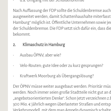
• u.a. Umgang mit der Schuldenbremse
Nach Auffassung der FDP sollte die Schuldenbremse auch
ausgeweitet werden, damit Schattenhaushalte miterfasst w
Hamburg“ möglich ist. Öffentliche Unternehmen sowie je
der Schuldenbremse. Die FDP setzt sich dafür ein, dass 
bekommt.
2. Klimaschutz in Hamburg
• Ausbau ÖPNV, aber wie?
• Velo-Routen; gute Idee oder zu kurz gesprungen?
• Kraftwerk Moorburg als Übergangslösung?
Der ÖPNV müsse weiter ausgebaut werden. Prioritär müs
werden. Noch immer seien große Stadtteile nicht gut an 
„angebotsorientierten Denke“. Schon jetzt verzeichnen z
300 Mio. € jährlich wegen überlasteter Straßen und entsp
Verkehrsmodell, mit dem man Ampeln dynamisch schalte