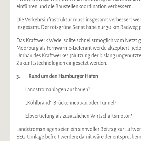
einführen und die Baustellenkoordination verbessern.
Die Verkehrsinfrastruktur muss insgesamt verbessert w
insgesamt. Der rot-grüne Senat habe nur 30 km Radweg pro
Das Kraftwerk Wedel sollte schnellstmöglich vom Netzt 
Moorburg als Fernwärme-Lieferant werde akzeptiert; jedo
Umbau des Kraftwerkes (Nutzung der bislang ungenutzt
Zukunftstechnologien eingesetzt werden.
3. Rund um den Hamburger Hafen
• Landstromanlagen ausbauen?
• „Köhlbrand“-Brückenneubau oder Tunnel?
• Elbvertiefung als zusätzlichen Wirtschaftsmotor?
Landstromanlagen seien ein sinnvoller Beitrag zur Luftv
EEG-Umlage befreit werden; damit wäre der entsprechend