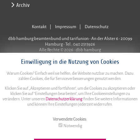
Archiv
Kontakt
Impressum
Datenschutz
dbb hamburg beamtenbund und tarifunion • An der Alster 6 • 20099
Hamburg • Tel.: 040 2513926
Alle Rechte © 2026 • dbb hamburg
Einwilligung in die Nutzung von Cookies
Warum Cookies? Einfach weil sie helfen, die Website nutzbar zu machen. Dazu
zählen Cookies, die für Serviceverbesserungen genutzt werden.
Klicken Sie auf „Akzeptieren und fortfahren", um die Cookies zu akzeptieren oder
klicken Sie auf "Einstellungen bearbeiten", um Ihre Cookieeinstellungen zu
verändern. Unter unseren
Datenschutzerklärung
finden Sie weitere Informationen
und können Ihre Einstellungen jederzeit widerrufen.
Verwendete Cookies:
Notwendig