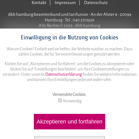
Kontakt
Impressum
Datenschutz
dbb hamburg beamtenbund und tarifunion • An der Alster 6 • 20099
Hamburg • Tel.: 040 2513926
Alle Rechte © 2026 • dbb hamburg
Einwilligung in die Nutzung von Cookies
Warum Cookies? Einfach weil sie helfen, die Website nutzbar zu machen. Dazu
zählen Cookies, die für Serviceverbesserungen genutzt werden.
Klicken Sie auf „Akzeptieren und fortfahren", um die Cookies zu akzeptieren oder
klicken Sie auf "Einstellungen bearbeiten", um Ihre Cookieeinstellungen zu
verändern. Unter unseren
Datenschutzerklärung
finden Sie weitere Informationen
und können Ihre Einstellungen jederzeit widerrufen.
Verwendete Cookies:
Notwendig
Akzeptieren und fortfahren