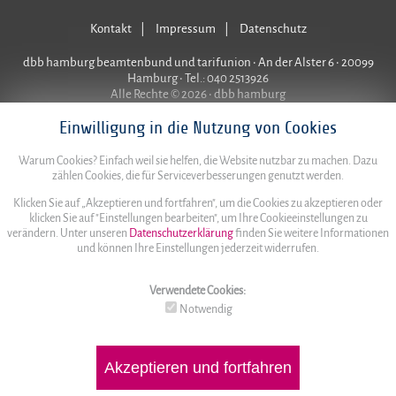
Kontakt
Impressum
Datenschutz
dbb hamburg beamtenbund und tarifunion • An der Alster 6 • 20099
Hamburg • Tel.: 040 2513926
Alle Rechte © 2026 • dbb hamburg
Einwilligung in die Nutzung von Cookies
Warum Cookies? Einfach weil sie helfen, die Website nutzbar zu machen. Dazu
zählen Cookies, die für Serviceverbesserungen genutzt werden.
Klicken Sie auf „Akzeptieren und fortfahren", um die Cookies zu akzeptieren oder
klicken Sie auf "Einstellungen bearbeiten", um Ihre Cookieeinstellungen zu
verändern. Unter unseren
Datenschutzerklärung
finden Sie weitere Informationen
und können Ihre Einstellungen jederzeit widerrufen.
Verwendete Cookies:
Notwendig
Akzeptieren und fortfahren