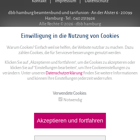
Kontakt
Impressum
Datenschutz
dbb hamburg beamtenbund und tarifunion • An der Alster 6 • 20099
Hamburg • Tel.: 040 2513926
Alle Rechte © 2026 • dbb hamburg
Einwilligung in die Nutzung von Cookies
Warum Cookies? Einfach weil sie helfen, die Website nutzbar zu machen. Dazu
zählen Cookies, die für Serviceverbesserungen genutzt werden.
Klicken Sie auf „Akzeptieren und fortfahren", um die Cookies zu akzeptieren oder
klicken Sie auf "Einstellungen bearbeiten", um Ihre Cookieeinstellungen zu
verändern. Unter unseren
Datenschutzerklärung
finden Sie weitere Informationen
und können Ihre Einstellungen jederzeit widerrufen.
Verwendete Cookies:
Notwendig
Akzeptieren und fortfahren