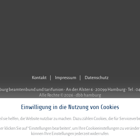
Kontakt
Impressum
Datenschutz
rg beamtenbund und tarifunion • An der Alster 6 • 20099 Hamburg • Tel.: 0
Alle Rechte © 2026 • dbb hamburg
Einwilligung in die Nutzung von Cookies
l sie helfen, die Website nutzbar zu machen. Dazu zählen Cookies, die für Servicever
der klicken Sie auf "Einstellungen bearbeiten", um Ihre Cookieeinstellungen zu verände
können Ihre Einstellungen jederzeit widerrufen.