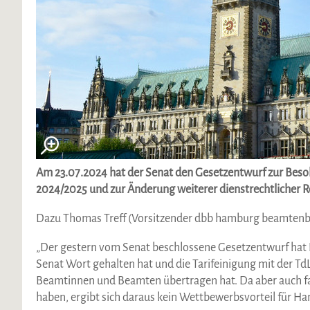
Am 23.07.2024 hat der Senat den Gesetzentwurf zur Be
2024/2025 und zur Änderung weiterer dienstrechtlicher 
Dazu Thomas Treff (Vorsitzender dbb hamburg beamtenbu
„Der gestern vom Senat beschlossene Gesetzentwurf hat L
Senat Wort gehalten hat und die Tarifeinigung mit der T
Beamtinnen und Beamten übertragen hat. Da aber auch fas
haben, ergibt sich daraus kein Wettbewerbsvorteil für H