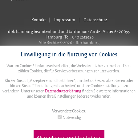
Kontakt
Impressum
Datenschutz
dbb hamburg beamtenbund und tarifunion • An der Alster 6 • 20099
Hamburg • Tel.: 040 2513926
Alle Rechte © 2026 • dbb hamburg
Einwilligung in die Nutzung von Cookies
Warum Cookies? Einfach weil sie helfen, die Website nutzbar zu machen. Dazu
zählen Cookies, die für Serviceverbesserungen genutzt werden.
Klicken Sie auf „Akzeptieren und fortfahren", um die Cookies zu akzeptieren oder
klicken Sie auf "Einstellungen bearbeiten", um Ihre Cookieeinstellungen zu
verändern. Unter unseren
Datenschutzerklärung
finden Sie weitere Informationen
und können Ihre Einstellungen jederzeit widerrufen.
Verwendete Cookies:
Notwendig
Akzeptieren und fortfahren