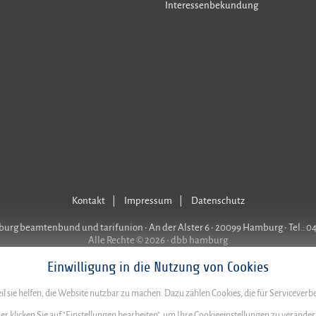
Interessenbekundung
Kontakt
Impressum
Datenschutz
rg beamtenbund und tarifunion • An der Alster 6 • 20099 Hamburg • Tel.: 0
Alle Rechte © 2026 • dbb hamburg
Einwilligung in die Nutzung von Cookies
l sie helfen, die Website nutzbar zu machen. Dazu zählen Cookies, die für Servicever
der klicken Sie auf "Einstellungen bearbeiten", um Ihre Cookieeinstellungen zu verände