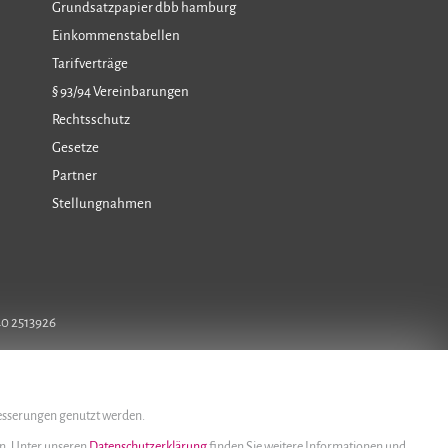
Grundsatzpapier dbb hamburg
Einkommenstabellen
Tarifverträge
§ 93/94 Vereinbarungen
Rechtsschutz
Gesetze
Partner
Stellungnahmen
40 2513926
besserungen genutzt werden.
rn. Unter unseren
Datenschutzerklärung
finden Sie weitere Informationen und