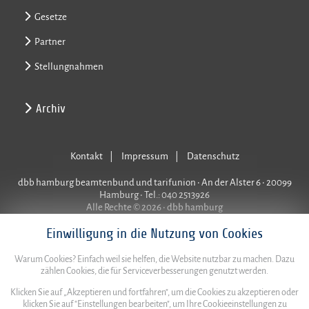
Gesetze
Partner
Stellungnahmen
Archiv
Kontakt
Impressum
Datenschutz
dbb hamburg beamtenbund und tarifunion • An der Alster 6 • 20099
Hamburg • Tel.: 040 2513926
Alle Rechte © 2026 • dbb hamburg
Einwilligung in die Nutzung von Cookies
Warum Cookies? Einfach weil sie helfen, die Website nutzbar zu machen. Dazu
zählen Cookies, die für Serviceverbesserungen genutzt werden.
Klicken Sie auf „Akzeptieren und fortfahren", um die Cookies zu akzeptieren oder
klicken Sie auf "Einstellungen bearbeiten", um Ihre Cookieeinstellungen zu