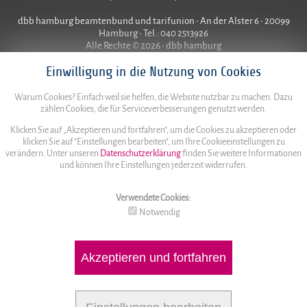
dbb hamburg beamtenbund und tarifunion • An der Alster 6 • 20099
Hamburg • Tel.: 040 2513926
Alle Rechte © 2026 • dbb hamburg
Einwilligung in die Nutzung von Cookies
Warum Cookies? Einfach weil sie helfen, die Website nutzbar zu machen. Dazu
zählen Cookies, die für Serviceverbesserungen genutzt werden.
Klicken Sie auf „Akzeptieren und fortfahren", um die Cookies zu akzeptieren oder
klicken Sie auf "Einstellungen bearbeiten", um Ihre Cookieeinstellungen zu
verändern. Unter unseren
Datenschutzerklärung
finden Sie weitere Informationen
und können Ihre Einstellungen jederzeit widerrufen.
Verwendete Cookies:
Notwendig
Akzeptieren und fortfahren