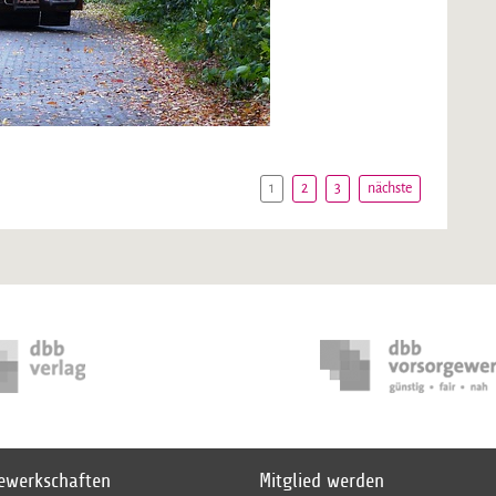
1
2
3
nächste
gewerkschaften
Mitglied werden