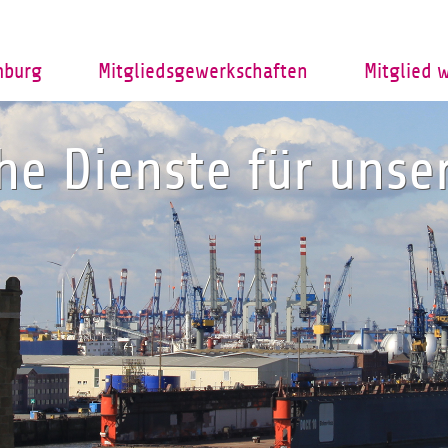
mburg
Mitgliedsgewerkschaften
Mitglied 
che Dienste für uns