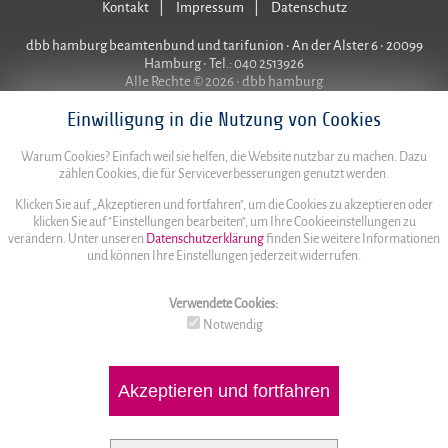
Kontakt
Impressum
Datenschutz
dbb hamburg beamtenbund und tarifunion • An der Alster 6 • 20099
Hamburg • Tel.: 040 2513926
Alle Rechte © 2026 • dbb hamburg
Einwilligung in die Nutzung von Cookies
Warum Cookies? Einfach weil sie helfen, die Website nutzbar zu machen. Dazu
zählen Cookies, die für Serviceverbesserungen genutzt werden.
Klicken Sie auf „Akzeptieren und fortfahren", um die Cookies zu akzeptieren oder
klicken Sie auf "Einstellungen bearbeiten", um Ihre Cookieeinstellungen zu
verändern. Unter unseren
Datenschutzerklärung
finden Sie weitere Informationen
und können Ihre Einstellungen jederzeit widerrufen.
Verwendete Cookies:
Notwendig
Akzeptieren und fortfahren