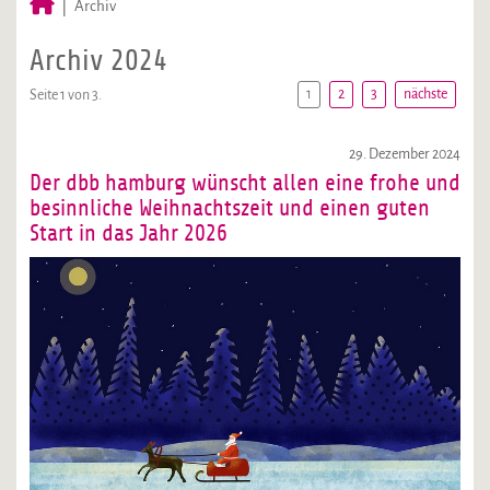
Archiv
Archiv 2024
1
2
3
nächste
Seite 1 von 3.
29. Dezember 2024
Der dbb hamburg wünscht allen eine frohe und
besinnliche Weihnachtszeit und einen guten
Start in das Jahr 2026