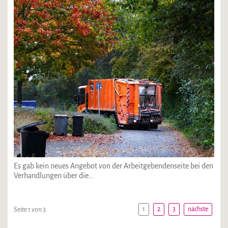
Es gab kein neues Angebot von der Arbeitgebendenseite bei den
Verhandlungen über die…
1
2
3
nächste
Seite 1 von 3.